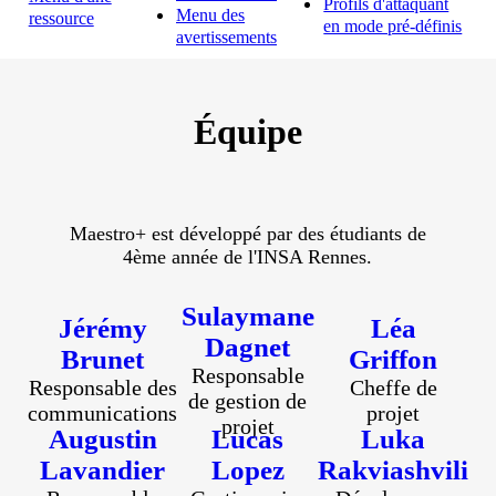
Profils d'attaquant
Menu des
ressource
en mode pré-définis
avertissements
Équipe
Maestro+ est développé par des étudiants de
4ème année de l'INSA Rennes.
Sulaymane
Jérémy
Léa
Dagnet
Brunet
Griffon
Responsable
Responsable des
Cheffe de
de gestion de
communications
projet
projet
Augustin
Lucas
Luka
Lavandier
Lopez
Rakviashvili