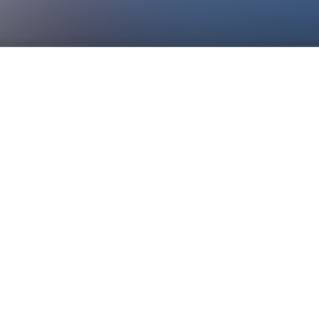
Quelles
problÃ©matiques
engendrÃ©es par
les maladies
dÃ©gÃ©nÃ©ratives
au sein d'un hÃ
´pital?